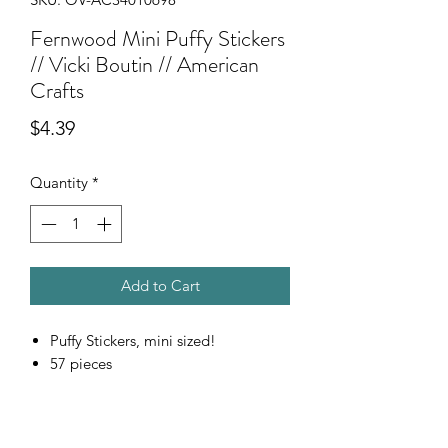
Fernwood Mini Puffy Stickers
// Vicki Boutin // American
Crafts
Price
$4.39
Quantity
*
Add to Cart
Puffy Stickers, mini sized!
57 pieces